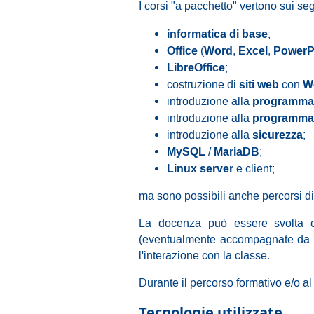
I corsi "a pacchetto" vertono sui se
informatica di base
;
Office
Word
Excel
PowerP
(
,
,
LibreOffice
;
siti web
W
costruzione di
con
programma
introduzione alla
programma
introduzione alla
sicurezza
introduzione alla
;
MySQL
MariaDB
/
;
Linux server
e client;
ma sono possibili anche percorsi d
La docenza può essere svolta c
(eventualmente accompagnate da pro
l'interazione con la classe.
Durante il percorso formativo e/o al
Tecnologie utilizzate