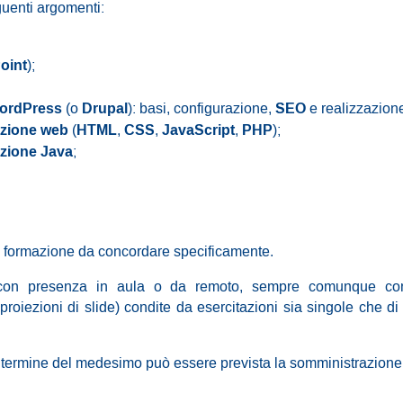
guenti argomenti:
oint
);
ordPress
Drupal
SEO
(o
): basi, configurazione,
e realizzazio
zione web
HTML
CSS
JavaScript
PHP
(
,
,
,
);
zione Java
;
i formazione da concordare specificamente.
on presenza in aula o da remoto, sempre comunque con 
iezioni di slide) condite da esercitazioni sia singole che di
 termine del medesimo può essere prevista la somministrazione di