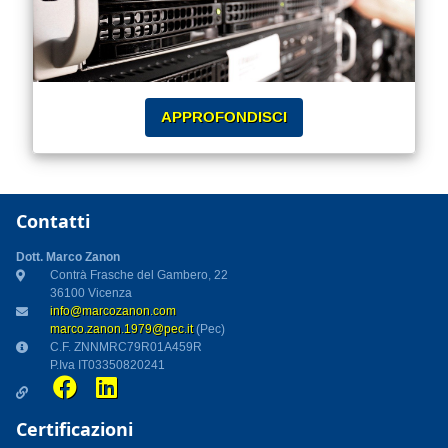
APPROFONDISCI
Contatti
Dott. Marco Zanon
Contrà Frasche del Gambero, 22
36100 Vicenza
info@marcozanon.com
marco.zanon.1979@pec.it
(Pec)
C.F. ZNNMRC79R01A459R
P.Iva IT03350820241
Certificazioni