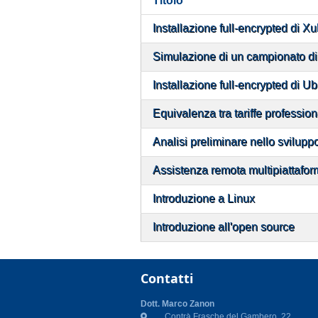
Titolo
Installazione full-encrypted di X
Simulazione di un campionato d
Installazione full-encrypted di U
Equivalenza tra tariffe profession
Analisi preliminare nello svilupp
Assistenza remota multipiattafo
Introduzione a Linux
Introduzione all'open source
Contatti
Dott. Marco Zanon
Contrà Frasche del Gambero, 22