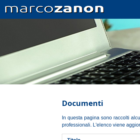
Skip
to
main
content
Documenti
In questa pagina sono raccolti alcu
professionali. L'elenco viene aggior